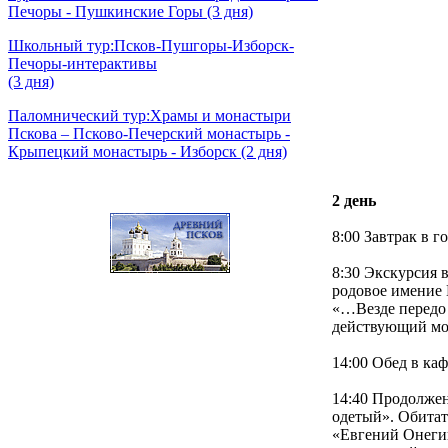
Печоры - Пушкинские Горы (3 дня)
Школьный тур:
Псков-Пушгоры-Изборск-
Печоры-интерактивы
(3 дня)
Паломнический тур:
Храмы и монастыри
Пскова – Псково-Печерский монастырь -
Крыпецкий монастырь - Изборск (2 дня)
2 день
8:00 Завтрак в г
8:30 Экскурсия 
родовое имение 
«…Везде передо
действующий мон
14:00 Обед в каф
14:40 Продолжен
одетый». Обитат
«Евгений Онегин