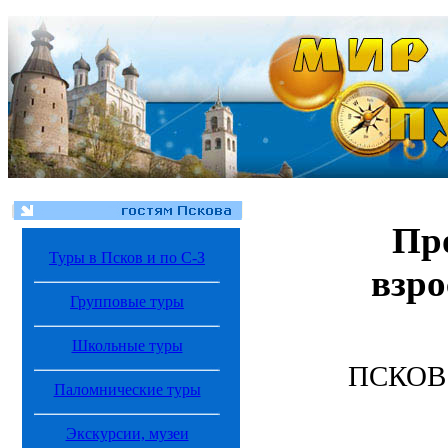
Пр
Туры в Псков и по С-З
взро
Групповые туры
Школьные туры
ПСКОВ
Паломнические туры
Экскурсии, музеи