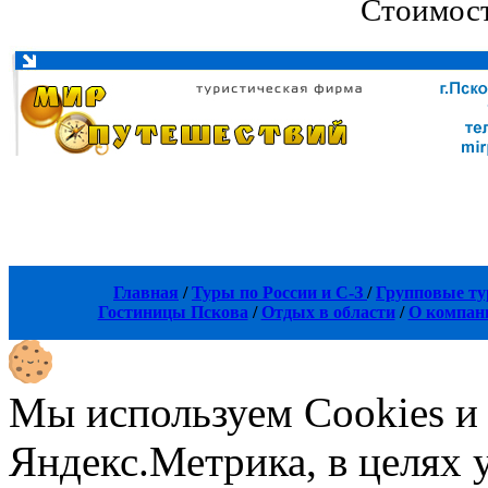
Стоимост
Главная
/
Туры по России и С-З
/
Групповые т
Гостиницы Пскова
/
Отдых в области
/
О компан
Мы используем Cookies и
Яндекс.Метрика, в целях